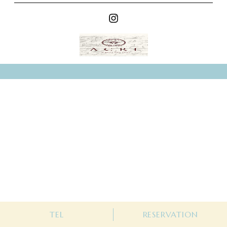
ACRI organic hair salon
ACRI organic hair salon
0736-79-4750
WEB予約
TEL
RESERVATION