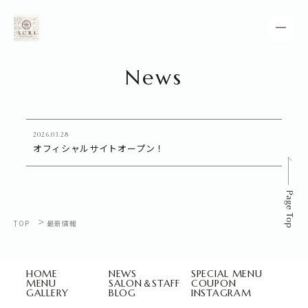
News
HOME
NEWS
SPECIAL MENU
MENU
2026.03.28
オフィシャルサイトオープン！
SALON＆STAFF
COUPON
GALLERY
BLOG
>
TOP
最新情報
INSTAGRAM
HOME
NEWS
SPECIAL MENU
MENU
SALON＆STAFF
COUPON
GALLERY
BLOG
INSTAGRAM