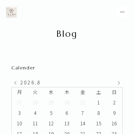
Blog
HOME
NEWS
SPECIAL MENU
MENU
Calender
SALON＆STAFF
COUPON
2026
.
8
GALLERY
BLOG
月
火
水
木
金
土
日
27
28
29
30
31
1
2
INSTAGRAM
3
4
5
6
7
8
9
10
11
12
13
14
15
16
17
18
19
20
21
22
23